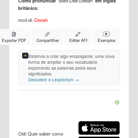
Como pronunciar
"Med-Dee-Deeah"
em inglês
britânico
:
mɛd
-
diː
-
Deeah
Exportar PDF
Compartilhar
Editar AFI
Exemplos
Estamos a criar algo empolgante: uma nova
forma de ampliar o seu vocabulário
explorando as palavras pelos seus
significados.
Descobrir o Lexplorium →
Olá! Quer saber como