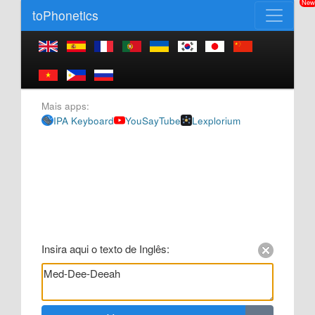
Ne
toPhonetics
Navegação principal
Mais apps:
IPA Keyboard
YouSayTube
Lexplorium
Insira aqui o texto de Inglês: